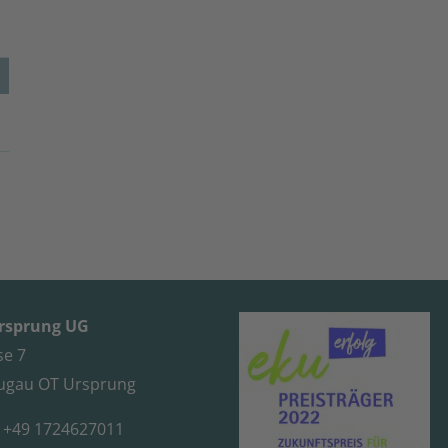
Ursprung UG
se 7
ugau OT Ursprung
: +49 1724627011