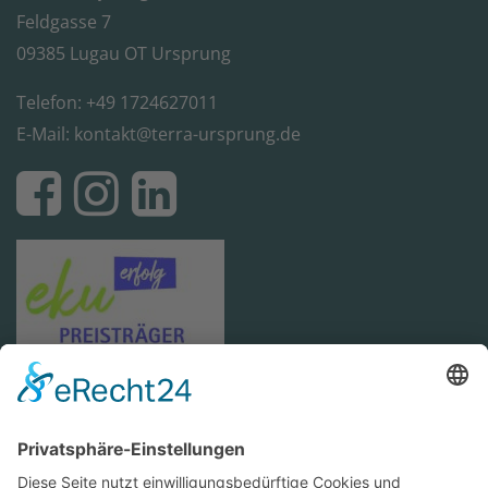
Feldgasse 7
09385 Lugau OT Ursprung
Telefon: +49 1724627011
E-Mail:
kontakt@terra-ursprung.de